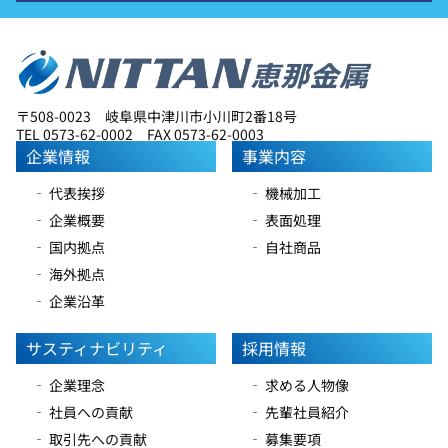
〒508-0023 岐阜県中津川市小川町2番18号
TEL 0573-62-0002 FAX 0573-62-0003
企業情報
事業内容
‐ 代表挨拶
‐ 機械加工
‐ 企業概要
‐ 表面処理
‐ 国内拠点
‐ 自社商品
‐ 海外拠点
‐ 企業沿革
サスティナビリティ
採用情報
‐ 企業理念
‐ 求める人物像
‐ 社員への貢献
‐ 先輩社員紹介
‐ 取引先への貢献
‐ 募集要項