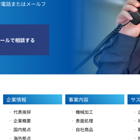
お電話またはメールフ
ールで相談する
企業情報
事業内容
サ
‐ 代表挨拶
‐ 機械加工
‐
‐ 企業概要
‐ 表面処理
‐
‐ 国内拠点
‐ 自社商品
‐
‐ 海外拠点
‐