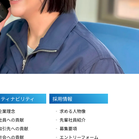
スティナビリティ
採用情報
 企業理念
‐ 求める人物像
 社員への貢献
‐ 先輩社員紹介
 取引先への貢献
‐ 募集要項
 社会への貢献
‐ エントリーフォーム