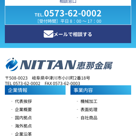
相談窓口
0573-62-0002
TEL.
［受付時間］平日 8：00 ～ 17：00
メールで相談する
〒508-0023 岐阜県中津川市小川町2番18号
TEL 0573-62-0002 FAX 0573-62-0003
企業情報
事業内容
‐ 代表挨拶
‐ 機械加工
‐ 企業概要
‐ 表面処理
‐ 国内拠点
‐ 自社商品
‐ 海外拠点
‐ 企業沿革