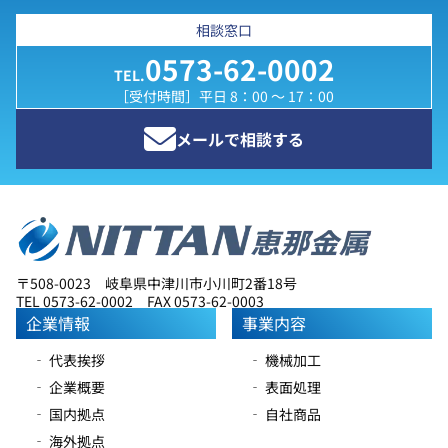
相談窓口
0573-62-0002
TEL.
［受付時間］平日 8：00 ～ 17：00
メールで相談する
〒508-0023 岐阜県中津川市小川町2番18号
TEL 0573-62-0002 FAX 0573-62-0003
企業情報
事業内容
‐ 代表挨拶
‐ 機械加工
‐ 企業概要
‐ 表面処理
‐ 国内拠点
‐ 自社商品
‐ 海外拠点