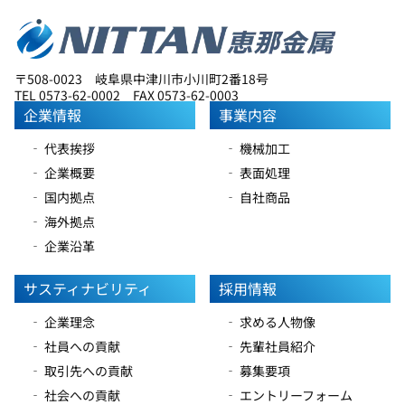
〒508-0023 岐阜県中津川市小川町2番18号
TEL 0573-62-0002 FAX 0573-62-0003
企業情報
事業内容
‐ 代表挨拶
‐ 機械加工
‐ 企業概要
‐ 表面処理
‐ 国内拠点
‐ 自社商品
‐ 海外拠点
‐ 企業沿革
サスティナビリティ
採用情報
‐ 企業理念
‐ 求める人物像
‐ 社員への貢献
‐ 先輩社員紹介
‐ 取引先への貢献
‐ 募集要項
‐ 社会への貢献
‐ エントリーフォーム