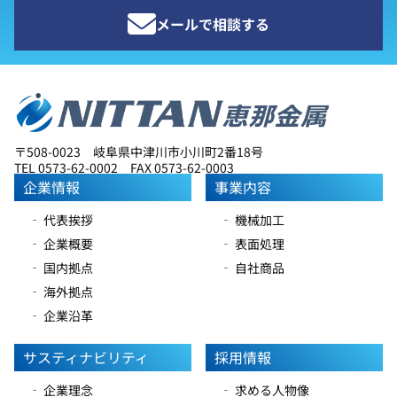
メールで相談する
〒508-0023 岐阜県中津川市小川町2番18号
TEL 0573-62-0002 FAX 0573-62-0003
企業情報
事業内容
‐ 代表挨拶
‐ 機械加工
‐ 企業概要
‐ 表面処理
‐ 国内拠点
‐ 自社商品
‐ 海外拠点
‐ 企業沿革
サスティナビリティ
採用情報
‐ 企業理念
‐ 求める人物像