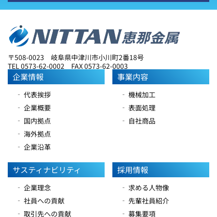
〒508-0023 岐阜県中津川市小川町2番18号
TEL 0573-62-0002 FAX 0573-62-0003
企業情報
事業内容
‐ 代表挨拶
‐ 機械加工
‐ 企業概要
‐ 表面処理
‐ 国内拠点
‐ 自社商品
‐ 海外拠点
‐ 企業沿革
サスティナビリティ
採用情報
‐ 企業理念
‐ 求める人物像
‐ 社員への貢献
‐ 先輩社員紹介
‐ 取引先への貢献
‐ 募集要項