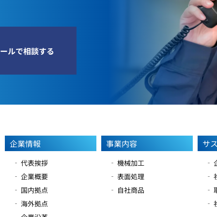
ールで相談する
企業情報
事業内容
サ
‐ 代表挨拶
‐ 機械加工
‐
‐ 企業概要
‐ 表面処理
‐
‐ 国内拠点
‐ 自社商品
‐
‐ 海外拠点
‐