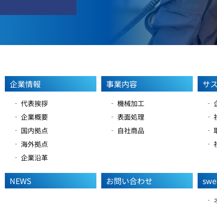
企業情報
事業内容
サ
‐ 代表挨拶
‐ 機械加工
‐
‐ 企業概要
‐ 表面処理
‐
‐ 国内拠点
‐ 自社商品
‐
‐ 海外拠点
‐
‐ 企業沿革
NEWS
お問い合わせ
swe
‐