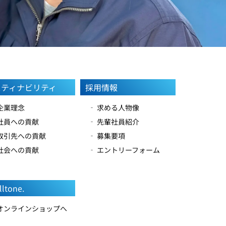
スティナビリティ
採用情報
 企業理念
‐ 求める人物像
 社員への貢献
‐ 先輩社員紹介
 取引先への貢献
‐ 募集要項
 社会への貢献
‐ エントリーフォーム
lltone.
 オンラインショップへ