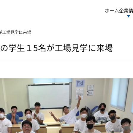
ホーム
企業
が工場見学に来場
の学生１5名が工場見学に来場