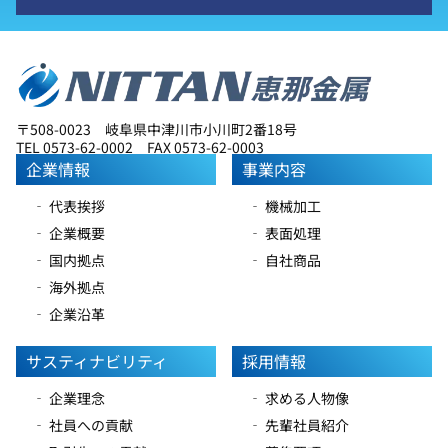
〒508-0023 岐阜県中津川市小川町2番18号
TEL 0573-62-0002 FAX 0573-62-0003
企業情報
事業内容
‐ 代表挨拶
‐ 機械加工
‐ 企業概要
‐ 表面処理
‐ 国内拠点
‐ 自社商品
‐ 海外拠点
‐ 企業沿革
サスティナビリティ
採用情報
‐ 企業理念
‐ 求める人物像
‐ 社員への貢献
‐ 先輩社員紹介