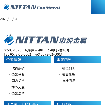
T.Sさん
メニ
2025/09/04
〒508-0023 岐阜県中津川市小川町2番18号
TEL 0573-62-0002 FAX 0573-62-0003
企業情報
事業内容
‐ 代表挨拶
‐ 機械加工
‐ 企業概要
‐ 表面処理
‐ 国内拠点
‐ 自社商品
‐ 海外拠点
‐ 企業沿革
サスティナビリティ
採用情報