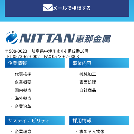
メールで相談する
〒508-0023 岐阜県中津川市小川町2番18号
TEL 0573-62-0002 FAX 0573-62-0003
企業情報
事業内容
‐ 代表挨拶
‐ 機械加工
‐ 企業概要
‐ 表面処理
‐ 国内拠点
‐ 自社商品
‐ 海外拠点
‐ 企業沿革
サスティナビリティ
採用情報
‐ 企業理念
‐ 求める人物像