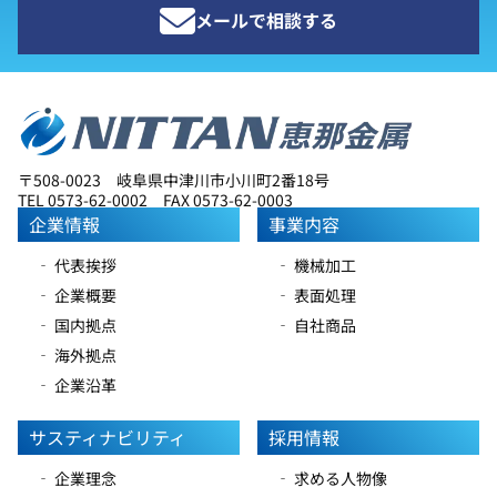
メールで相談する
〒508-0023 岐阜県中津川市小川町2番18号
TEL 0573-62-0002 FAX 0573-62-0003
企業情報
事業内容
‐ 代表挨拶
‐ 機械加工
‐ 企業概要
‐ 表面処理
‐ 国内拠点
‐ 自社商品
‐ 海外拠点
‐ 企業沿革
サスティナビリティ
採用情報
‐ 企業理念
‐ 求める人物像