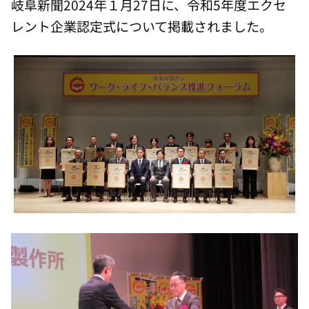
岐阜新聞
2024
年１月
27
日に、令和
5
年度エクセ
レント企業認定式について掲載されました。