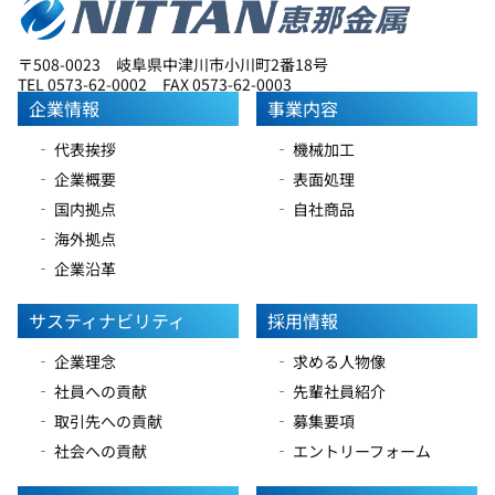
〒508-0023 岐阜県中津川市小川町2番18号
TEL 0573-62-0002 FAX 0573-62-0003
企業情報
事業内容
‐ 代表挨拶
‐ 機械加工
‐ 企業概要
‐ 表面処理
‐ 国内拠点
‐ 自社商品
‐ 海外拠点
‐ 企業沿革
サスティナビリティ
採用情報
‐ 企業理念
‐ 求める人物像
‐ 社員への貢献
‐ 先輩社員紹介
‐ 取引先への貢献
‐ 募集要項
‐ 社会への貢献
‐ エントリーフォーム