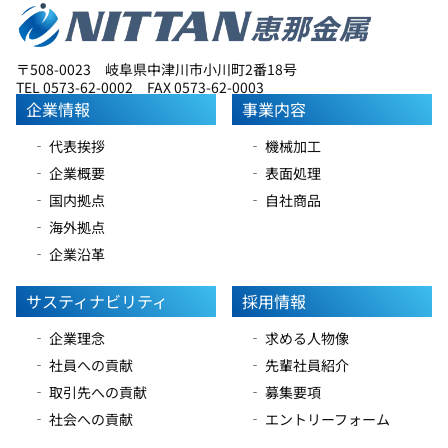
〒508-0023 岐阜県中津川市小川町2番18号
TEL 0573-62-0002 FAX 0573-62-0003
企業情報
事業内容
‐ 代表挨拶
‐ 機械加工
‐ 企業概要
‐ 表面処理
‐ 国内拠点
‐ 自社商品
‐ 海外拠点
‐ 企業沿革
サスティナビリティ
採用情報
‐ 企業理念
‐ 求める人物像
‐ 社員への貢献
‐ 先輩社員紹介
‐ 取引先への貢献
‐ 募集要項
‐ 社会への貢献
‐ エントリーフォーム